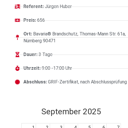
Referent:
Jürgen Huber
Preis:
656
Ort:
Bavaria® Brandschutz, Thomas-Mann Str. 61a,
Nürnberg 90471
Dauer:
3 Tage
Uhrzeit:
9:00 -17:00 Uhr
Abschluss:
GRIF-Zertifikat, nach Abschlussprüfung
September 2025
1
2
3
4
5
6
7