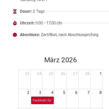
Dauer:
2 Tage
Uhrzeit:
9:00 - 17:00 Uhr
Abschluss:
Zertifikat, nach Abschlussprüfung
März 2026
23
24
25
26
27
28
1
2
3
4
5
6
7
8
Fachkraft für Brandschutztüren / -tore sowie für Fe